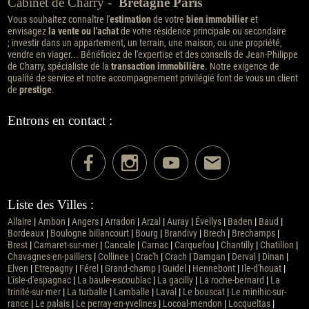
Cabinet de Charry -
Bretagne Paris
Vous souhaitez connaître l'
estimation
de votre
bien immobilier
et
envisagez
la vente ou l'achat
de votre résidence principale ou secondaire
; investir dans un appartement, un terrain, une maison, ou une propriété,
vendre en viager... Bénéficiez de l'expertise et des conseils de Jean-Philippe
de Charry, spécialiste de la
transaction immobilière
. Notre exigence de
qualité de service et notre accompagnement privilégié font de vous un client
de
prestige
.
Entrons en contact :
Liste des Villes :
Allaire
|
Ambon
|
Angers
|
Arradon
|
Arzal
|
Auray
|
Évellys
|
Baden
|
Baud
|
Bordeaux
|
Boulogne billancourt
|
Bourg
|
Brandivy
|
Brech
|
Brechamps
|
Brest
|
Camaret-sur-mer
|
Cancale
|
Carnac
|
Carquefou
|
Chantilly
|
Chatillon
|
Chavagnes-en-paillers
|
Collinee
|
Crac'h
|
Crach
|
Damgan
|
Derval
|
Dinan
|
Elven
|
Etrepagny
|
Férel
|
Grand-champ
|
Guidel
|
Hennebont
|
Ile-d'houat
|
L'isle-d'espagnac
|
La baule-escoublac
|
La gacilly
|
La roche-bernard
|
La
trinité-sur-mer
|
La turballe
|
Lamballe
|
Laval
|
Le bouscat
|
Le minihic-sur-
rance
|
Le palais
|
Le perray-en-yvelines
|
Locoal-mendon
|
Locqueltas
|