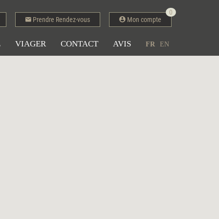
0
Prendre Rendez-vous
Mon compte
E
VIAGER
CONTACT
AVIS
FR
EN