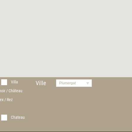
Villa
Ville
Plumergat
noir / Château
ex / Rez
Chateau