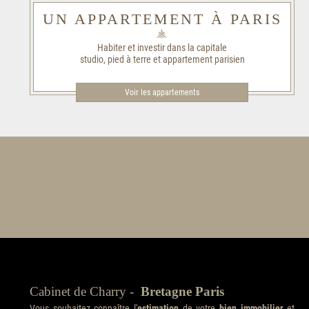
UN APPARTEMENT À PARIS
Habiter et investir dans la capitale
studio, pied à terre et appartement parisien
Voir les appartements
Cabinet de Charry -
Bretagne Paris
Vous souhaitez connaître l'
estimation
de votre
bien immobilier
et