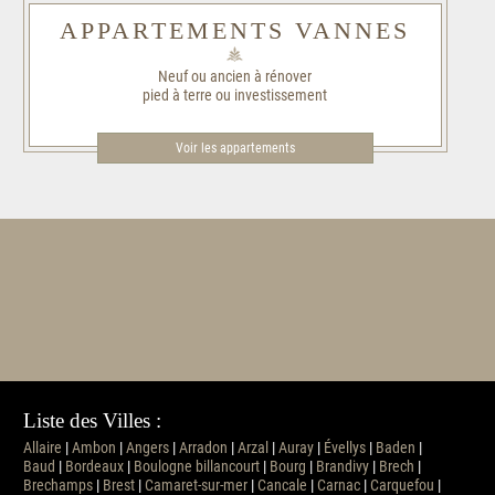
APPARTEMENTS VANNES
Neuf ou ancien à rénover
pied à terre ou investissement
Voir les appartements
Liste des Villes :
Allaire
|
Ambon
|
Angers
|
Arradon
|
Arzal
|
Auray
|
Évellys
|
Baden
|
Baud
|
Bordeaux
|
Boulogne billancourt
|
Bourg
|
Brandivy
|
Brech
|
Brechamps
|
Brest
|
Camaret-sur-mer
|
Cancale
|
Carnac
|
Carquefou
|