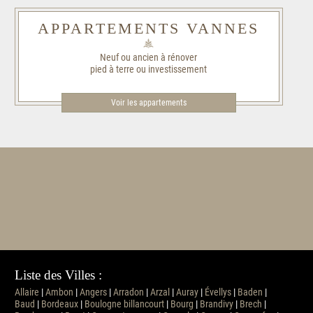
APPARTEMENTS VANNES
Neuf ou ancien à rénover
pied à terre ou investissement
Voir les appartements
Liste des Villes :
Allaire
|
Ambon
|
Angers
|
Arradon
|
Arzal
|
Auray
|
Évellys
|
Baden
|
Baud
|
Bordeaux
|
Boulogne billancourt
|
Bourg
|
Brandivy
|
Brech
|