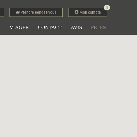
0
Prendre Rendez-vous
Mon compte
E
VIAGER
CONTACT
AVIS
FR
EN