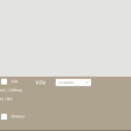
Villa
Ville
Le palais
noir / Château
ex / Rez
Chateau