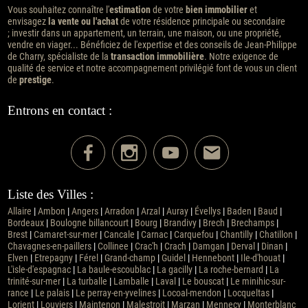
Vous souhaitez connaître l'
estimation
de votre
bien immobilier
et
envisagez
la vente ou l'achat
de votre résidence principale ou secondaire
; investir dans un appartement, un terrain, une maison, ou une propriété,
vendre en viager... Bénéficiez de l'expertise et des conseils de Jean-Philippe
de Charry, spécialiste de la
transaction immobilière
. Notre exigence de
qualité de service et notre accompagnement privilégié font de vous un client
de
prestige
.
Entrons en contact :
Liste des Villes :
Allaire
|
Ambon
|
Angers
|
Arradon
|
Arzal
|
Auray
|
Évellys
|
Baden
|
Baud
|
Bordeaux
|
Boulogne billancourt
|
Bourg
|
Brandivy
|
Brech
|
Brechamps
|
Brest
|
Camaret-sur-mer
|
Cancale
|
Carnac
|
Carquefou
|
Chantilly
|
Chatillon
|
Chavagnes-en-paillers
|
Collinee
|
Crac'h
|
Crach
|
Damgan
|
Derval
|
Dinan
|
Elven
|
Etrepagny
|
Férel
|
Grand-champ
|
Guidel
|
Hennebont
|
Ile-d'houat
|
L'isle-d'espagnac
|
La baule-escoublac
|
La gacilly
|
La roche-bernard
|
La
trinité-sur-mer
|
La turballe
|
Lamballe
|
Laval
|
Le bouscat
|
Le minihic-sur-
rance
|
Le palais
|
Le perray-en-yvelines
|
Locoal-mendon
|
Locqueltas
|
Lorient
|
Louviers
|
Maintenon
|
Malestroit
|
Marzan
|
Mennecy
|
Monterblanc