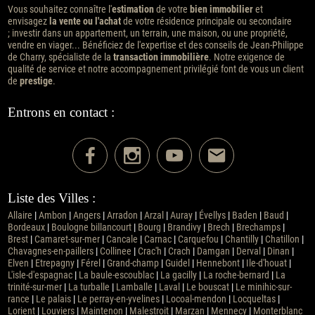
Vous souhaitez connaître l'
estimation
de votre
bien immobilier
et
envisagez
la vente ou l'achat
de votre résidence principale ou secondaire
; investir dans un appartement, un terrain, une maison, ou une propriété,
vendre en viager... Bénéficiez de l'expertise et des conseils de Jean-Philippe
de Charry, spécialiste de la
transaction immobilière
. Notre exigence de
qualité de service et notre accompagnement privilégié font de vous un client
de
prestige
.
Entrons en contact :
Liste des Villes :
Allaire
|
Ambon
|
Angers
|
Arradon
|
Arzal
|
Auray
|
Évellys
|
Baden
|
Baud
|
Bordeaux
|
Boulogne billancourt
|
Bourg
|
Brandivy
|
Brech
|
Brechamps
|
Brest
|
Camaret-sur-mer
|
Cancale
|
Carnac
|
Carquefou
|
Chantilly
|
Chatillon
|
Chavagnes-en-paillers
|
Collinee
|
Crac'h
|
Crach
|
Damgan
|
Derval
|
Dinan
|
Elven
|
Etrepagny
|
Férel
|
Grand-champ
|
Guidel
|
Hennebont
|
Ile-d'houat
|
L'isle-d'espagnac
|
La baule-escoublac
|
La gacilly
|
La roche-bernard
|
La
trinité-sur-mer
|
La turballe
|
Lamballe
|
Laval
|
Le bouscat
|
Le minihic-sur-
rance
|
Le palais
|
Le perray-en-yvelines
|
Locoal-mendon
|
Locqueltas
|
Lorient
|
Louviers
|
Maintenon
|
Malestroit
|
Marzan
|
Mennecy
|
Monterblanc