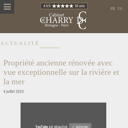
4.9
/5
50 avis
FR
EN
ACTUALITÉ
Propriété ancienne rénovée avec
vue exceptionnelle sur la rivière et
la mer
4 juillet 2025
YouTube
est désactivé.
✓ Autoriser