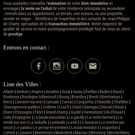
Vous souhaitez connaître l'
estimation
de votre
bien immobilier
et
envisagez
la vente ou l'achat
de votre résidence principale ou secondaire
; investir dans un appartement, un terrain, une maison, ou une propriété,
vendre en viager... Bénéficiez de l'expertise et des conseils de Jean-Philippe
de Charry, spécialiste de la
transaction immobilière
. Notre exigence de
qualité de service et notre accompagnement privilégié font de vous un client
de
prestige
.
Entrons en contact :
Liste des Villes :
Allaire
|
Ambon
|
Angers
|
Arradon
|
Arzal
|
Auray
|
Évellys
|
Baden
|
Baud
|
Bordeaux
|
Boulogne billancourt
|
Bourg
|
Brandivy
|
Brech
|
Brechamps
|
Brest
|
Camaret-sur-mer
|
Cancale
|
Carnac
|
Carquefou
|
Chantilly
|
Chatillon
|
Chavagnes-en-paillers
|
Collinee
|
Crac'h
|
Crach
|
Damgan
|
Derval
|
Dinan
|
Elven
|
Etrepagny
|
Férel
|
Grand-champ
|
Guidel
|
Hennebont
|
Ile-d'houat
|
L'isle-d'espagnac
|
La baule-escoublac
|
La gacilly
|
La roche-bernard
|
La
trinité-sur-mer
|
La turballe
|
Lamballe
|
Laval
|
Le bouscat
|
Le minihic-sur-
rance
|
Le palais
|
Le perray-en-yvelines
|
Locoal-mendon
|
Locqueltas
|
Lorient
|
Louviers
|
Maintenon
|
Malestroit
|
Marzan
|
Mennecy
|
Monterblanc