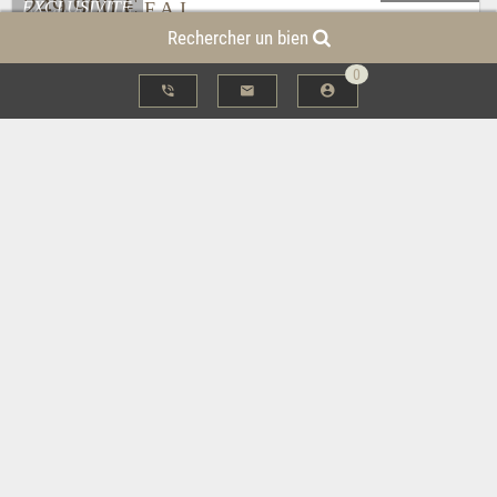
Rechercher un bien
0
430 000 €
F.A.I
Maison - Carquefou
Proche écoles maison 5 ch terrasse et jardin garage
Ref: 5037
SOUS COMPROMIS - Aux portes de Nantes, à pied vers le
centre et les écoles recherchées collège et...
293 000 €
F.A.I
Maison - Vannes
Maison ancienne rénovée 1 chambre + bureau hyper-centre
Ref: 5035