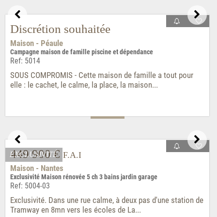
Exceptionnel. Exclusivité. Propriété avec sa vue imprenable
sur la Ria d'Étel et son accès direct...
795 000 €
F.A.I
Maison - Saint-Avé
Maison contemporaine 5 ch jardin terrasse garage double
Ref: 5043
Aux portes de Vannes et à seulement 15mn à pied de la
passerelle de la gare TGV. Grande maison contemporaine...
341 000 €
EXCLUSIVITÉ
F.A.I