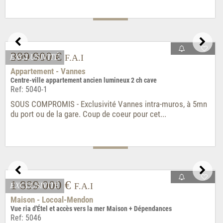
693 000 €
F.A.I
Appartement - Paris - 11è
Appartement rénové duplex 2 ch parquet double exposition
Ref: 05038-
SOUS COMPROMIS - Exclusivité. Offre acceptée. Unique, au
sein d'un hôtel particulier du XVIIIè s....
EXCLUSIVITÉ