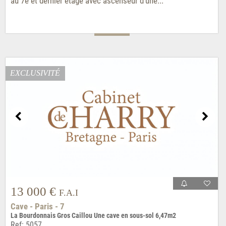
au 7è et dernier étage avec ascenseur d'une...
EXCLUSIVITÉ
13 000 €
F.A.I
Cave - Paris - 7
La Bourdonnais Gros Caillou Une cave en sous-sol 6,47m2
Ref: 5057