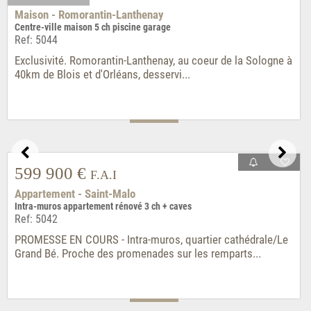
EXCLUSIVITÉ
1 899 000 €
F.A.I
Maison - Locoal-Mendon
Vue ria d'Étel et accès vers la mer Maison + Dépendances
Ref: 5046