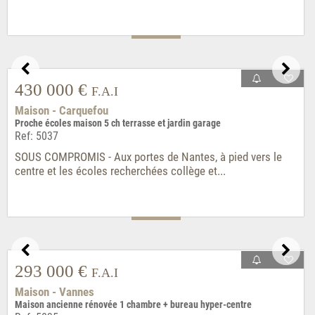
Maison - Romorantin-Lanthenay
Centre-ville maison 5 ch piscine garage
Ref: 5044
Exclusivité. Romorantin-Lanthenay, au coeur de la Sologne à
40km de Blois et d'Orléans, desservi...
599 900 €
F.A.I
Appartement - Saint-Malo
Intra-muros appartement rénové 3 ch + caves
Ref: 5042
PROMESSE EN COURS - Intra-muros, quartier cathédrale/Le
Grand Bé. Proche des promenades sur les remparts...