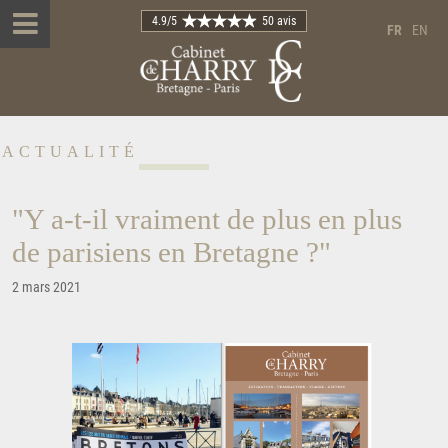
4.9
/5
50 avis
FR
EN
ACTUALITÉ
"Y a-t-il vraiment de plus en plus
de parisiens en Bretagne ?"
2 mars 2021