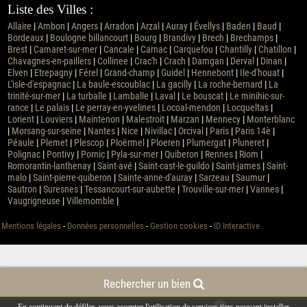
Liste des Villes :
Allaire
|
Ambon
|
Angers
|
Arradon
|
Arzal
|
Auray
|
Évellys
|
Baden
|
Baud
|
Bordeaux
|
Boulogne billancourt
|
Bourg
|
Brandivy
|
Brech
|
Brechamps
|
Brest
|
Camaret-sur-mer
|
Cancale
|
Carnac
|
Carquefou
|
Chantilly
|
Chatillon
|
Chavagnes-en-paillers
|
Collinee
|
Crac'h
|
Crach
|
Damgan
|
Derval
|
Dinan
|
Elven
|
Etrepagny
|
Férel
|
Grand-champ
|
Guidel
|
Hennebont
|
Ile-d'houat
|
L'isle-d'espagnac
|
La baule-escoublac
|
La gacilly
|
La roche-bernard
|
La
trinité-sur-mer
|
La turballe
|
Lamballe
|
Laval
|
Le bouscat
|
Le minihic-sur-
rance
|
Le palais
|
Le perray-en-yvelines
|
Locoal-mendon
|
Locqueltas
|
Lorient
|
Louviers
|
Maintenon
|
Malestroit
|
Marzan
|
Mennecy
|
Monterblanc
|
Morsang-sur-seine
|
Nantes
|
Nice
|
Nivillac
|
Orcival
|
Paris
|
Paris 14è
|
Péaule
|
Plemet
|
Plescop
|
Ploërmel
|
Ploeren
|
Plumergat
|
Pluneret
|
Polignac
|
Pontivy
|
Pornic
|
Pyla-sur-mer
|
Quiberon
|
Rennes
|
Riom
|
Romorantin-lanthenay
|
Saint-avé
|
Saint-cast-le-guildo
|
Saint-james
|
Saint-
malo
|
Saint-pierre-quiberon
|
Sainte-anne-d'auray
|
Sarzeau
|
Saumur
|
Sautron
|
Suresnes
|
Tessancourt-sur-aubette
|
Trouville-sur-mer
|
Vannes
|
Vaugrigneuse
|
Villemomble
|
Mentions légales
-
Données personnelles
-
Gestion cookies
-
ID Interactive
Rechercher un bien
0