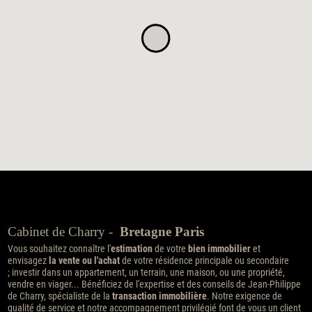
Cabinet de Charry -
Bretagne Paris
Vous souhaitez connaître l'
estimation
de votre
bien immobilier
et
envisagez
la vente ou l'achat
de votre résidence principale ou secondaire
; investir dans un appartement, un terrain, une maison, ou une propriété,
vendre en viager... Bénéficiez de l'expertise et des conseils de Jean-Philippe
de Charry, spécialiste de la
transaction immobilière
. Notre exigence de
qualité de service et notre accompagnement privilégié font de vous un client