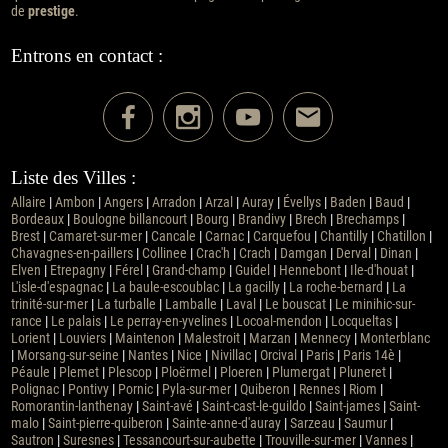
de
prestige
.
Entrons en contact :
Liste des Villes :
Allaire
|
Ambon
|
Angers
|
Arradon
|
Arzal
|
Auray
|
Évellys
|
Baden
|
Baud
|
Bordeaux
|
Boulogne billancourt
|
Bourg
|
Brandivy
|
Brech
|
Brechamps
|
Brest
|
Camaret-sur-mer
|
Cancale
|
Carnac
|
Carquefou
|
Chantilly
|
Chatillon
|
Chavagnes-en-paillers
|
Collinee
|
Crac'h
|
Crach
|
Damgan
|
Derval
|
Dinan
|
Elven
|
Etrepagny
|
Férel
|
Grand-champ
|
Guidel
|
Hennebont
|
Ile-d'houat
|
L'isle-d'espagnac
|
La baule-escoublac
|
La gacilly
|
La roche-bernard
|
La
trinité-sur-mer
|
La turballe
|
Lamballe
|
Laval
|
Le bouscat
|
Le minihic-sur-
rance
|
Le palais
|
Le perray-en-yvelines
|
Locoal-mendon
|
Locqueltas
|
Lorient
|
Louviers
|
Maintenon
|
Malestroit
|
Marzan
|
Mennecy
|
Monterblanc
|
Morsang-sur-seine
|
Nantes
|
Nice
|
Nivillac
|
Orcival
|
Paris
|
Paris 14è
|
Péaule
|
Plemet
|
Plescop
|
Ploërmel
|
Ploeren
|
Plumergat
|
Pluneret
|
Polignac
|
Pontivy
|
Pornic
|
Pyla-sur-mer
|
Quiberon
|
Rennes
|
Riom
|
Romorantin-lanthenay
|
Saint-avé
|
Saint-cast-le-guildo
|
Saint-james
|
Saint-
malo
|
Saint-pierre-quiberon
|
Sainte-anne-d'auray
|
Sarzeau
|
Saumur
|
Sautron
|
Suresnes
|
Tessancourt-sur-aubette
|
Trouville-sur-mer
|
Vannes
|