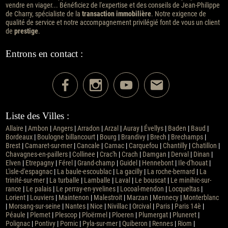
vendre en viager... Bénéficiez de l'expertise et des conseils de Jean-Philippe
de Charry, spécialiste de la
transaction immobilière
. Notre exigence de
qualité de service et notre accompagnement privilégié font de vous un client
de
prestige
.
Entrons en contact :
Liste des Villes :
Allaire
|
Ambon
|
Angers
|
Arradon
|
Arzal
|
Auray
|
Évellys
|
Baden
|
Baud
|
Bordeaux
|
Boulogne billancourt
|
Bourg
|
Brandivy
|
Brech
|
Brechamps
|
Brest
|
Camaret-sur-mer
|
Cancale
|
Carnac
|
Carquefou
|
Chantilly
|
Chatillon
|
Chavagnes-en-paillers
|
Collinee
|
Crac'h
|
Crach
|
Damgan
|
Derval
|
Dinan
|
Elven
|
Etrepagny
|
Férel
|
Grand-champ
|
Guidel
|
Hennebont
|
Ile-d'houat
|
L'isle-d'espagnac
|
La baule-escoublac
|
La gacilly
|
La roche-bernard
|
La
trinité-sur-mer
|
La turballe
|
Lamballe
|
Laval
|
Le bouscat
|
Le minihic-sur-
rance
|
Le palais
|
Le perray-en-yvelines
|
Locoal-mendon
|
Locqueltas
|
Lorient
|
Louviers
|
Maintenon
|
Malestroit
|
Marzan
|
Mennecy
|
Monterblanc
|
Morsang-sur-seine
|
Nantes
|
Nice
|
Nivillac
|
Orcival
|
Paris
|
Paris 14è
|
Péaule
|
Plemet
|
Plescop
|
Ploërmel
|
Ploeren
|
Plumergat
|
Pluneret
|
Polignac
|
Pontivy
|
Pornic
|
Pyla-sur-mer
|
Quiberon
|
Rennes
|
Riom
|