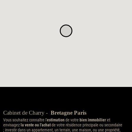
Cabinet de Charry -
Bretagne Paris
Vous souhaitez connaître l'
estimation
de votre
bien immobilier
et
envisagez
la vente ou l'achat
de votre résidence principale ou secondaire
; investir dans un appartement, un terrain, une maison, ou une propriété,