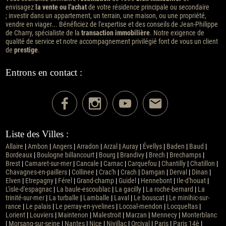
envisagez
la vente ou l'achat
de votre résidence principale ou secondaire
; investir dans un appartement, un terrain, une maison, ou une propriété,
vendre en viager... Bénéficiez de l'expertise et des conseils de Jean-Philippe
de Charry, spécialiste de la
transaction immobilière
. Notre exigence de
qualité de service et notre accompagnement privilégié font de vous un client
de
prestige
.
Entrons en contact :
Liste des Villes :
Allaire
|
Ambon
|
Angers
|
Arradon
|
Arzal
|
Auray
|
Évellys
|
Baden
|
Baud
|
Bordeaux
|
Boulogne billancourt
|
Bourg
|
Brandivy
|
Brech
|
Brechamps
|
Brest
|
Camaret-sur-mer
|
Cancale
|
Carnac
|
Carquefou
|
Chantilly
|
Chatillon
|
Chavagnes-en-paillers
|
Collinee
|
Crac'h
|
Crach
|
Damgan
|
Derval
|
Dinan
|
Elven
|
Etrepagny
|
Férel
|
Grand-champ
|
Guidel
|
Hennebont
|
Ile-d'houat
|
L'isle-d'espagnac
|
La baule-escoublac
|
La gacilly
|
La roche-bernard
|
La
trinité-sur-mer
|
La turballe
|
Lamballe
|
Laval
|
Le bouscat
|
Le minihic-sur-
rance
|
Le palais
|
Le perray-en-yvelines
|
Locoal-mendon
|
Locqueltas
|
Lorient
|
Louviers
|
Maintenon
|
Malestroit
|
Marzan
|
Mennecy
|
Monterblanc
|
Morsang-sur-seine
|
Nantes
|
Nice
|
Nivillac
|
Orcival
|
Paris
|
Paris 14è
|