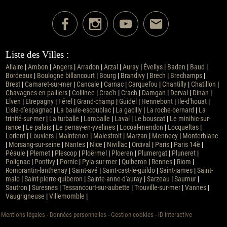
Liste des Villes :
Allaire
|
Ambon
|
Angers
|
Arradon
|
Arzal
|
Auray
|
Évellys
|
Baden
|
Baud
|
Bordeaux
|
Boulogne billancourt
|
Bourg
|
Brandivy
|
Brech
|
Brechamps
|
Brest
|
Camaret-sur-mer
|
Cancale
|
Carnac
|
Carquefou
|
Chantilly
|
Chatillon
|
Chavagnes-en-paillers
|
Collinee
|
Crac'h
|
Crach
|
Damgan
|
Derval
|
Dinan
|
Elven
|
Etrepagny
|
Férel
|
Grand-champ
|
Guidel
|
Hennebont
|
Ile-d'houat
|
L'isle-d'espagnac
|
La baule-escoublac
|
La gacilly
|
La roche-bernard
|
La
trinité-sur-mer
|
La turballe
|
Lamballe
|
Laval
|
Le bouscat
|
Le minihic-sur-
rance
|
Le palais
|
Le perray-en-yvelines
|
Locoal-mendon
|
Locqueltas
|
Lorient
|
Louviers
|
Maintenon
|
Malestroit
|
Marzan
|
Mennecy
|
Monterblanc
|
Morsang-sur-seine
|
Nantes
|
Nice
|
Nivillac
|
Orcival
|
Paris
|
Paris 14è
|
Péaule
|
Plemet
|
Plescop
|
Ploërmel
|
Ploeren
|
Plumergat
|
Pluneret
|
Polignac
|
Pontivy
|
Pornic
|
Pyla-sur-mer
|
Quiberon
|
Rennes
|
Riom
|
Romorantin-lanthenay
|
Saint-avé
|
Saint-cast-le-guildo
|
Saint-james
|
Saint-
malo
|
Saint-pierre-quiberon
|
Sainte-anne-d'auray
|
Sarzeau
|
Saumur
|
Sautron
|
Suresnes
|
Tessancourt-sur-aubette
|
Trouville-sur-mer
|
Vannes
|
Vaugrigneuse
|
Villemomble
|
Mentions légales
-
Données personnelles
-
Gestion cookies
-
ID Interactive