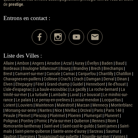
de
prestige
.
Entrons en contact :
Liste des Villes :
Allaire
|
Ambon
|
Angers
|
Arradon
|
Arzal
|
Auray
|
Évellys
|
Baden
|
Baud
|
Bordeaux
|
Boulogne billancourt
|
Bourg
|
Brandivy
|
Brech
|
Brechamps
|
Brest
|
Camaret-sur-mer
|
Cancale
|
Carnac
|
Carquefou
|
Chantilly
|
Chatillon
|
Chavagnes-en-paillers
|
Collinee
|
Crac'h
|
Crach
|
Damgan
|
Derval
|
Dinan
|
Elven
|
Etrepagny
|
Férel
|
Grand-champ
|
Guidel
|
Hennebont
|
Ile-d'houat
|
L'isle-d'espagnac
|
La baule-escoublac
|
La gacilly
|
La roche-bernard
|
La
trinité-sur-mer
|
La turballe
|
Lamballe
|
Laval
|
Le bouscat
|
Le minihic-sur-
rance
|
Le palais
|
Le perray-en-yvelines
|
Locoal-mendon
|
Locqueltas
|
Lorient
|
Louviers
|
Maintenon
|
Malestroit
|
Marzan
|
Mennecy
|
Monterblanc
|
Morsang-sur-seine
|
Nantes
|
Nice
|
Nivillac
|
Orcival
|
Paris
|
Paris 14è
|
Péaule
|
Plemet
|
Plescop
|
Ploërmel
|
Ploeren
|
Plumergat
|
Pluneret
|
Polignac
|
Pontivy
|
Pornic
|
Pyla-sur-mer
|
Quiberon
|
Rennes
|
Riom
|
Romorantin-lanthenay
|
Saint-avé
|
Saint-cast-le-guildo
|
Saint-james
|
Saint-
malo
|
Saint-pierre-quiberon
|
Sainte-anne-d'auray
|
Sarzeau
|
Saumur
|
Sautron
|
Suresnes
|
Tessancourt-sur-aubette
|
Trouville-sur-mer
|
Vannes
|