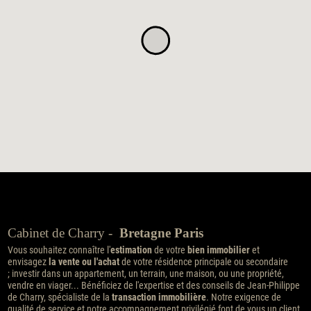
Cabinet de Charry -
Bretagne Paris
Vous souhaitez connaître l'
estimation
de votre
bien immobilier
et
envisagez
la vente ou l'achat
de votre résidence principale ou secondaire
; investir dans un appartement, un terrain, une maison, ou une propriété,
vendre en viager... Bénéficiez de l'expertise et des conseils de Jean-Philippe
de Charry, spécialiste de la
transaction immobilière
. Notre exigence de
qualité de service et notre accompagnement privilégié font de vous un client