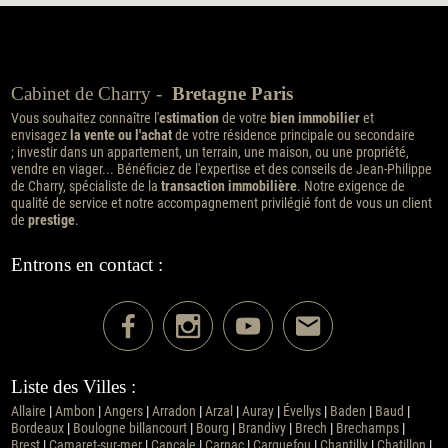
Cabinet de Charry -
Bretagne Paris
Vous souhaitez connaître l'
estimation
de votre
bien immobilier
et
envisagez
la vente ou l'achat
de votre résidence principale ou secondaire
; investir dans un appartement, un terrain, une maison, ou une propriété,
vendre en viager... Bénéficiez de l'expertise et des conseils de Jean-Philippe
de Charry, spécialiste de la
transaction immobilière
. Notre exigence de
qualité de service et notre accompagnement privilégié font de vous un client
de
prestige
.
Entrons en contact :
Liste des Villes :
Allaire
|
Ambon
|
Angers
|
Arradon
|
Arzal
|
Auray
|
Évellys
|
Baden
|
Baud
|
Bordeaux
|
Boulogne billancourt
|
Bourg
|
Brandivy
|
Brech
|
Brechamps
|
Brest
|
Camaret-sur-mer
|
Cancale
|
Carnac
|
Carquefou
|
Chantilly
|
Chatillon
|