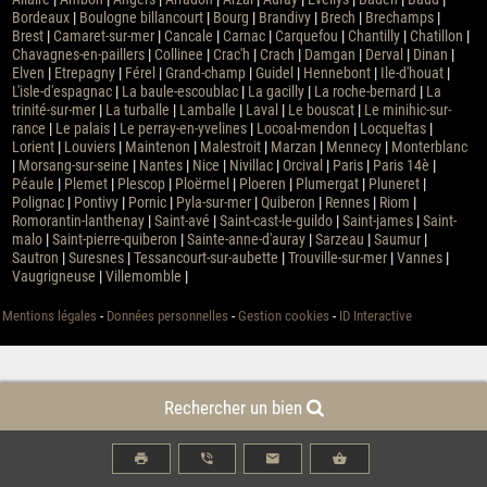
Bordeaux
|
Boulogne billancourt
|
Bourg
|
Brandivy
|
Brech
|
Brechamps
|
Brest
|
Camaret-sur-mer
|
Cancale
|
Carnac
|
Carquefou
|
Chantilly
|
Chatillon
|
Chavagnes-en-paillers
|
Collinee
|
Crac'h
|
Crach
|
Damgan
|
Derval
|
Dinan
|
Elven
|
Etrepagny
|
Férel
|
Grand-champ
|
Guidel
|
Hennebont
|
Ile-d'houat
|
L'isle-d'espagnac
|
La baule-escoublac
|
La gacilly
|
La roche-bernard
|
La
trinité-sur-mer
|
La turballe
|
Lamballe
|
Laval
|
Le bouscat
|
Le minihic-sur-
rance
|
Le palais
|
Le perray-en-yvelines
|
Locoal-mendon
|
Locqueltas
|
Lorient
|
Louviers
|
Maintenon
|
Malestroit
|
Marzan
|
Mennecy
|
Monterblanc
|
Morsang-sur-seine
|
Nantes
|
Nice
|
Nivillac
|
Orcival
|
Paris
|
Paris 14è
|
Péaule
|
Plemet
|
Plescop
|
Ploërmel
|
Ploeren
|
Plumergat
|
Pluneret
|
Polignac
|
Pontivy
|
Pornic
|
Pyla-sur-mer
|
Quiberon
|
Rennes
|
Riom
|
Romorantin-lanthenay
|
Saint-avé
|
Saint-cast-le-guildo
|
Saint-james
|
Saint-
malo
|
Saint-pierre-quiberon
|
Sainte-anne-d'auray
|
Sarzeau
|
Saumur
|
Sautron
|
Suresnes
|
Tessancourt-sur-aubette
|
Trouville-sur-mer
|
Vannes
|
Vaugrigneuse
|
Villemomble
|
Mentions légales
-
Données personnelles
-
Gestion cookies
-
ID Interactive
Rechercher un bien