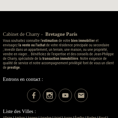
Cabinet de Charry -
Bretagne Paris
Vous souhaitez connaître l'
estimation
de votre
bien immobilier
et
envisagez
la vente ou l'achat
de votre résidence principale ou secondaire
; investir dans un appartement, un terrain, une maison, ou une propriété,
vendre en viager... Bénéficiez de l'expertise et des conseils de Jean-Philippe
de Charry, spécialiste de la
transaction immobilière
. Notre exigence de
qualité de service et notre accompagnement privilégié font de vous un client
de
prestige
.
Entrons en contact :
Liste des Villes :
Allaire
|
Ambon
|
Angers
|
Arradon
|
Arzal
|
Auray
|
Évellys
|
Baden
|
Baud
|