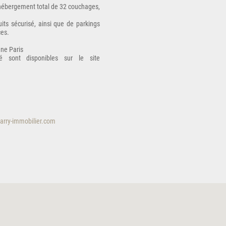
n hébergement total de 32 couchages,
its sécurisé, ainsi que de parkings
ces.
gne Paris
é sont disponibles sur le site
arry-immobilier.com