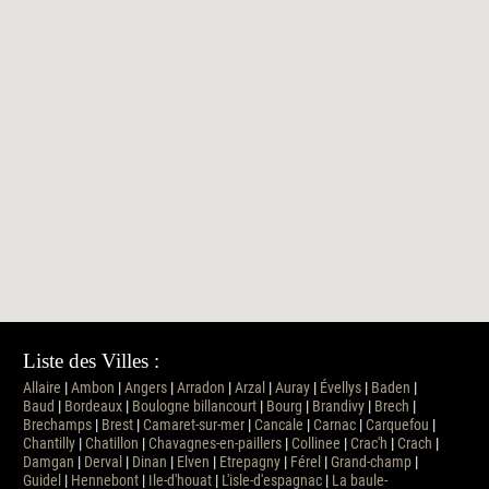
Liste des Villes :
Allaire
|
Ambon
|
Angers
|
Arradon
|
Arzal
|
Auray
|
Évellys
|
Baden
|
Baud
|
Bordeaux
|
Boulogne billancourt
|
Bourg
|
Brandivy
|
Brech
|
Brechamps
|
Brest
|
Camaret-sur-mer
|
Cancale
|
Carnac
|
Carquefou
|
Chantilly
|
Chatillon
|
Chavagnes-en-paillers
|
Collinee
|
Crac'h
|
Crach
|
Damgan
|
Derval
|
Dinan
|
Elven
|
Etrepagny
|
Férel
|
Grand-champ
|
Guidel
|
Hennebont
|
Ile-d'houat
|
L'isle-d'espagnac
|
La baule-