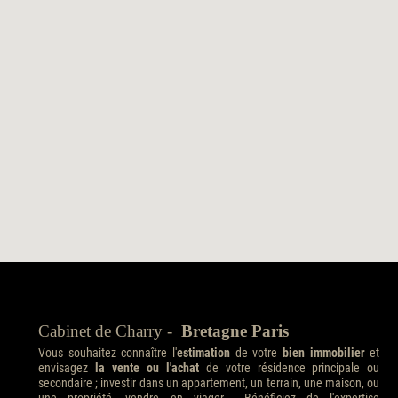
Cabinet de Charry -
Bretagne Paris
Vous souhaitez connaître l'
estimation
de votre
bien immobilier
et
envisagez
la vente ou l'achat
de votre résidence principale ou
secondaire ; investir dans un appartement, un terrain, une maison, ou