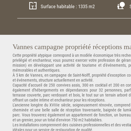
Surface habitable : 1335 m2
S
Vannes campagne propriété réceptions m
Cette propriété atypique correspond à un modèle économique très recher
privilégié et enchanteur, vous pourrez exercer votre profession de géra
mission) en développant une activité de tourisme et d'événements, pr
mémorables et authentiques.
À 5 km de Vannes, en campagne de Saint-Nolff, propriété d'exception c
et événements, structure actuellement en activité.
Capacité d'accueil de 250 convives assis, 300 en cocktail et 200 en con
également d'hébergements en dépendances pour 32 personnes, parfai
terrasse couverte, parc verdoyant et bois, le tout sur un terrain arboré d
offrant un cadre intime et enchanteur pour les réceptions.
L'ancienne longère du XVIIIe siècle, soigneusement rénovée, comprend 
cheminée et une belle salle de réception traversante, baignée de lumiè
parc. Vous trouverez également un appartement de fonction, un bureau,
et un grenier, pour un total d'environ 750 m2 habitables.
Les installations comprennent des cuisines professionnelles et des vestia
idéales pour un service de restauration de qualité.