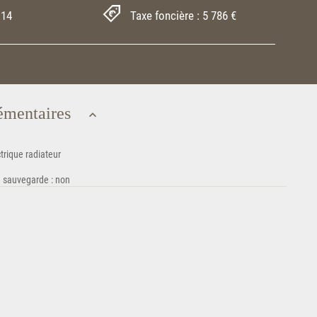
 14
Taxe foncière : 5 786 €
émentaires
trique radiateur
e sauvegarde : non