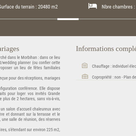
urface du terrain : 20480 m2
Nbre chambres :
ariages
Informations compl
ché dans le Morbihan : dans ce lieu
nt/wedding planner (ou confier cette
Chauffage : individuel élec
oposer un lieu de fêtes familiales
Copropriété : non - Plan d
onçue pour des réceptions, mariages
figuration conférence. Elle dispose
ts pour loger vos invités Grande
e plus de 2 hectares, sans vis-à-vis,
un salon d'accueil chaleureux avec
re et donnant sur la terrasse et le
 une salle de réunion, des réserves
ires, s'étendant sur environ 225 m2,